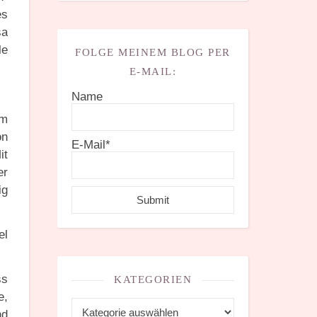
es
sa
le
FOLGE MEINEM BLOG PER
E-MAIL:
Name
em
on
E-Mail*
it
er
ig
el
ss
KATEGORIEN
e,
Kategorien
nd