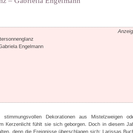
nz – Gabriella Engelmann
Anzei
ersonnenglanz
Gabriela Engelmann
ei stimmungsvollen Dekorationen aus Mistelzweigen od
 Kerzenlicht fühlt sie sich geborgen. Doch in diesem Ja
alten, denn die Ereignisse überschlagen sich: Larissas Buc