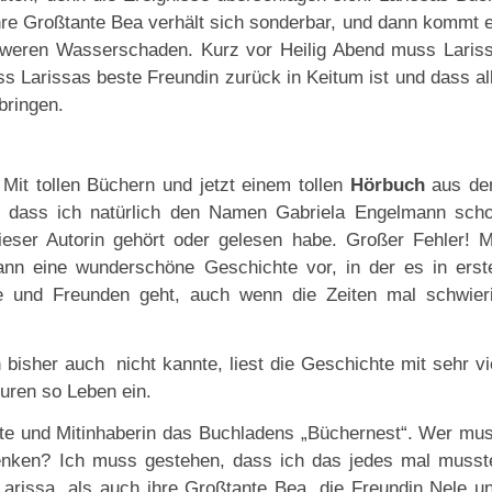
 ihre Großtante Bea verhält sich sonderbar, und dann kommt 
weren Wasserschaden. Kurz vor Heilig Abend muss Laris
ss Larissas beste Freundin zurück in Keitum ist und dass al
bringen.
. Mit tollen Büchern und jetzt einem tollen
Hörbuch
aus d
, dass ich natürlich den Namen Gabriela Engelmann sch
eser Autorin gehört oder gelesen habe. Großer Fehler! M
ann eine wunderschöne Geschichte vor, in der es in erst
 und Freunden geht, auch wenn die Zeiten mal schwier
h bisher auch nicht kannte, liest die Geschichte mit sehr vi
guren so Leben ein.
te und Mitinhaberin das Buchladens „Büchernest“. Wer mu
nken? Ich muss gestehen, dass ich das jedes mal musst
arissa, als auch ihre Großtante Bea, die Freundin Nele u