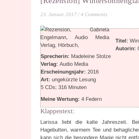
[Rezension] Wintersonnengla
23. Januar 2017
/
4 Comments
Titel:
Wint
Autorin:
Sprecherin:
Madeleine Stolze
Verlag:
Audio Media
Erscheinungsjahr:
2016
Art:
ungekürzte Lesung
5 CDs; 316 Minuten
Meine Wertung:
4 Federn
Klappentext:
Larissa liebt die kalte Jahreszeit. B
Hagebutten, warmem Tee und behaglichem
kann sich die besondere Magie nicht entf