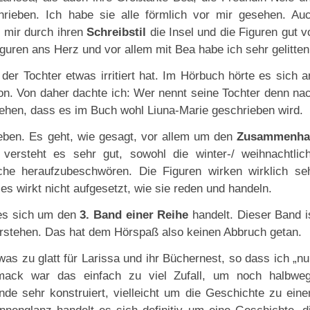
hrieben. Ich habe sie alle förmlich vor mir gesehen. Au
 mir durch ihren
Schreibstil
die Insel und die Figuren gut v
guren ans Herz und vor allem mit Bea habe ich sehr gelitten
r Tochter etwas irritiert hat. Im Hörbuch hörte es sich a
eon. Von daher dachte ich: Wer nennt seine Tochter denn na
sehen, dass es im Buch wohl
Liuna-Marie
geschrieben wird.
ieben. Es geht, wie gesagt, vor allem um den
Zusammenha
versteht es sehr gut, sowohl die winter-/ weihnachtlic
che heraufzubeschwören. Die Figuren wirken wirklich se
es wirkt nicht aufgesetzt, wie sie reden und handeln.
 es sich um den
3. Band einer Reihe
handelt. Dieser Band i
rstehen. Das hat dem Hörspaß also keinen Abbruch getan.
was zu glatt für Larissa und ihr Büchernest, so dass ich „nu
ck war das einfach zu viel Zufall, um noch halbwe
de sehr konstruiert, vielleicht um die Geschichte zu ein