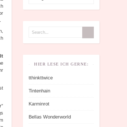
ch
or
.
n,
ch
lt
he
HIER LESE ICH GERNE:
hr
tthinkttwice
st
Tintenhain
Karminrot
r“
gs
Bellas Wonderworld
em