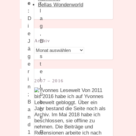
e
Bellas Wonderworld
:
D
i
e
J
Archiv
ä
Archiv
g
e
r
i
2007 – 2016
n
Von 2011
;
bis 2016 habe ich auf Yvonnes
B
Lesewelt gebloggt. Über ein
Jahr bestand die Seite noch als
a
Archiv. Im Mai 2018 habe ich
n
beschlossen, sie offline zu
d
nehmen. Die Beiträge und
1
Rezensionen arbeite ich nach