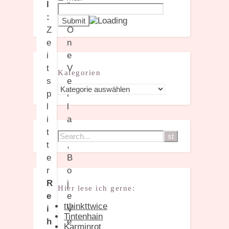
l
:
Z
e
i
t
Kategorien
s
Kategorien
p
l
i
t
t
e
r
R
Hier lese ich gerne:
e
tthinkttwice
i
Tintenhain
h
Karminrot