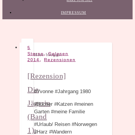
HARZ JUNI 2022
IMPRESSUM
5
,
Sterne
Gelesen
Hier bloggt:
,
2014
Rezensionen
[Rezension]
Die
#Yvonne #Jahrgang 1980
Jägerin
#Bücher #Katzen #meinen
Garten #meine Familie
(Band
#Urlaub/ Reisen #Norwegen
1):
#Harz #Wandern