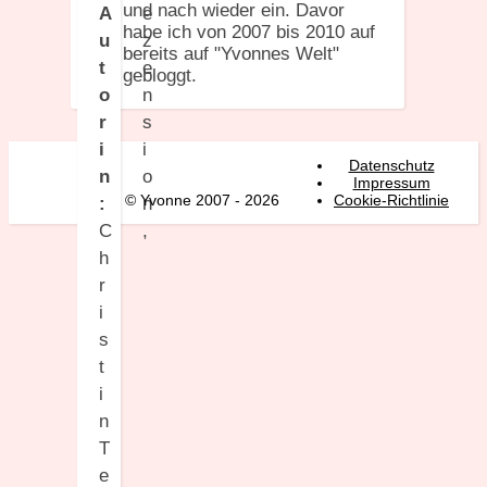
und nach wieder ein. Davor
A
habe ich von 2007 bis 2010 auf
u
bereits auf "Yvonnes Welt"
t
gebloggt.
o
r
i
Datenschutz
n
Impressum
© Yvonne 2007 - 2026
Cookie-Richtlinie
:
C
h
r
i
s
t
i
n
T
e