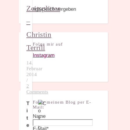
Zeitsplitter
#glücklich vergeben
–
Christin
Folge mir auf
Terrill
Instagram
14.
Februar
2014
/
2
Comments
Folge meinem Blog per E-
T
Mail:
i
Name
t
e
E-Mail*