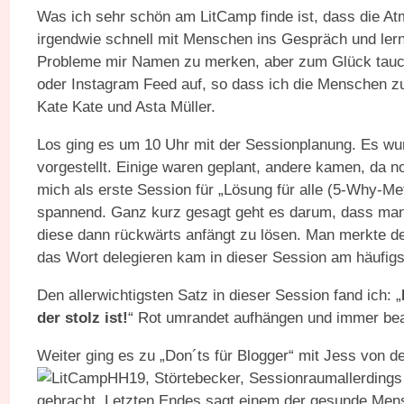
Was ich sehr schön am LitCamp finde ist, dass die A
irgendwie schnell mit Menschen ins Gespräch und lern
Probleme mir Namen zu merken, aber zum Glück tauch
oder Instagram Feed auf, so dass ich die Menschen zu
Kate Kate und Asta Müller.
Los ging es um 10 Uhr mit der Sessionplanung. Es wu
vorgestellt. Einige waren geplant, andere kamen, da no
mich als erste Session für „Lösung für alle (5-Why-M
spannend. Ganz kurz gesagt geht es darum, dass man 
diese dann rückwärts anfängt zu lösen. Man merkte defi
das Wort delegieren kam in dieser Session am häufigs
Den allerwichtigsten Satz in dieser Session fand ich: „
der stolz ist!
“ Rot umrandet aufhängen und immer be
Weiter ging es zu „Don´ts für Blogger“ mit Jess von 
allerdings
gebracht. Letzten Endes sagt einem der gesunde Mens