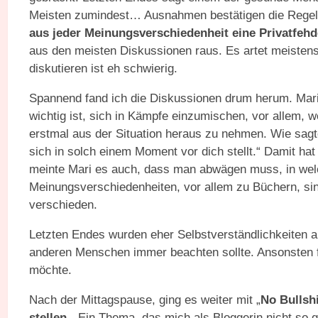
Meisten zumindest… Ausnahmen bestätigen die Regel.
aus jeder Meinungsverschiedenheit eine Privatfehd
aus den meisten Diskussionen raus. Es artet meisten
diskutieren ist eh schwierig.
Spannend fand ich die Diskussionen drum herum. Mari
wichtig ist, sich in Kämpfe einzumischen, vor allem,
erstmal aus der Situation heraus zu nehmen. Wie sagt
sich in solch einem Moment vor dich stellt.“ Damit hat
meinte Mari es auch, dass man abwägen muss, in welc
Meinungsverschiedenheiten, vor allem zu Büchern, si
verschieden.
Letzten Endes wurden eher Selbstverständlichkeiten
anderen Menschen immer beachten sollte. Ansonsten fü
möchte.
Nach der Mittagspause, ging es weiter mit „
No Bullshi
stellen
„. Ein Thema, das mich als Bloggerin nicht so ga