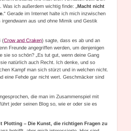
 Was ich außerdem wichtig finde: „
Macht nicht
e.
“ Gerade im Internet halte ich mich inzwischen
s irgendwann aus und ohne Mimik und Gestik
 (
Crow and Craken
) sagte, dass es ab und an
 wenn Freunde angegriffen werden, um denjenigen
e sie so schön? „Es tut gut, wenn deine Gang
 sie natürlich auch Recht. Ich denke, und so
hen Kampf man sich stürzt und in welchen nicht.
nd eine Fehde gar nicht wert. Geschmäcker sind
 angesprochen, die man im Zusammenspiel mit
hrt jeder seinen Blog so, wie er oder sie es
t Plotting – Die Kunst, die richtigen Fragen zu
nz betrifft, aber mich interessierte. Hier sind