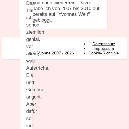
und nach wieder ein. Davor
Das
habe ich von 2007 bis 2010 auf
Teil
bereits auf "Yvonnes Welt"
ist
gebloggt.
schon
ziemlich
genial,
Datenschutz
vor
Impressum
© Yvonne 2007 - 2026
Cookie-Richtlinie
allem,
was
Aufstriche,
Eis
und
Gemüse
angeht.
Aber
dafür
so
viel