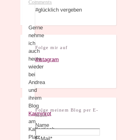
Comments
#glücklich vergeben
Gerne
nehme
ich
Folge mir auf
auch
heute
Instagram
wieder
bei
Andrea
und
ihrem
Blog
Folge meinem Blog per E-
Karminrot
Mail:
am
Name
Kaffeetisch
Platz
E-Mail*