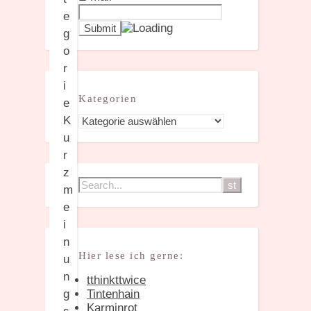
e
g
o
r
i
Kategorien
e
Kategorien
K
u
r
z
m
e
i
n
Hier lese ich gerne:
u
n
tthinkttwice
g
Tintenhain
Karminrot