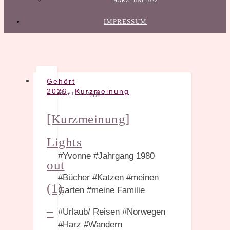
HARZ JUNI 2022
IMPRESSUM
Gehört
,
2026
Kurzmeinung
Hier bloggt:
[Kurzmeinung]
Lights
#Yvonne #Jahrgang 1980
out
#Bücher #Katzen #meinen
(1)
Garten #meine Familie
–
#Urlaub/ Reisen #Norwegen
#Harz #Wandern