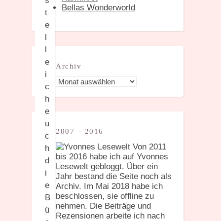
s
Bellas Wonderworld
t
e
l
l
e
Archiv
i
Archiv
c
h
e
u
2007 – 2016
c
Von 2011
h
bis 2016 habe ich auf Yvonnes
d
Lesewelt gebloggt. Über ein
i
Jahr bestand die Seite noch als
e
Archiv. Im Mai 2018 habe ich
beschlossen, sie offline zu
B
nehmen. Die Beiträge und
ü
Rezensionen arbeite ich nach