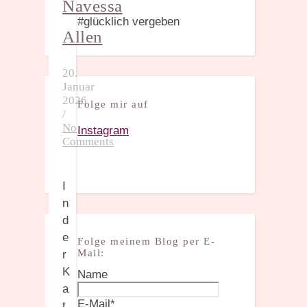
Navessa
#glücklich vergeben
Allen
20.
Januar
2026
Folge mir auf
/
No
Instagram
Comments
I
n
d
e
Folge meinem Blog per E-
Mail:
r
K
Name
a
E-Mail*
t