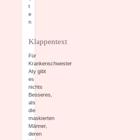
t
e
n
Klappentext
Für
Krankenschwester
Aly gibt
es
nichts
Besseres,
als
die
maskierten
Männer,
deren