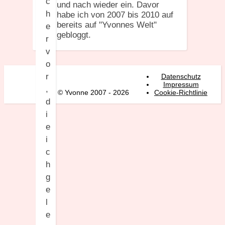
c
und nach wieder ein. Davor
h
habe ich von 2007 bis 2010 auf
bereits auf "Yvonnes Welt"
e
gebloggt.
r
v
o
r
Datenschutz
Impressum
,
© Yvonne 2007 - 2026
Cookie-Richtlinie
d
i
e
i
c
h
g
e
l
e