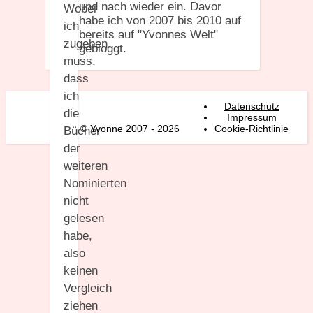
und nach wieder ein. Davor
Wobei
habe ich von 2007 bis 2010 auf
ich
bereits auf "Yvonnes Welt"
zugeben
gebloggt.
muss,
dass
ich
Datenschutz
die
Impressum
© Yvonne 2007 - 2026
Cookie-Richtlinie
Bücher
der
weiteren
Nominierten
nicht
gelesen
habe,
also
keinen
Vergleich
ziehen