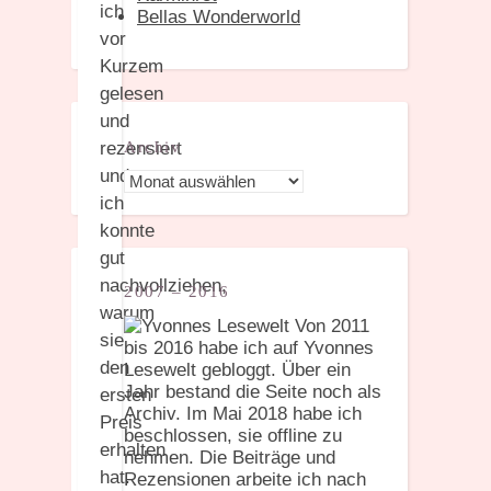
ich
Bellas Wonderworld
vor
Kurzem
gelesen
und
rezensiert
Archiv
und
Archiv
ich
konnte
gut
nachvollziehen,
2007 – 2016
warum
Von 2011
sie
bis 2016 habe ich auf Yvonnes
den
Lesewelt gebloggt. Über ein
Jahr bestand die Seite noch als
ersten
Archiv. Im Mai 2018 habe ich
Preis
beschlossen, sie offline zu
erhalten
nehmen. Die Beiträge und
hat.
Rezensionen arbeite ich nach