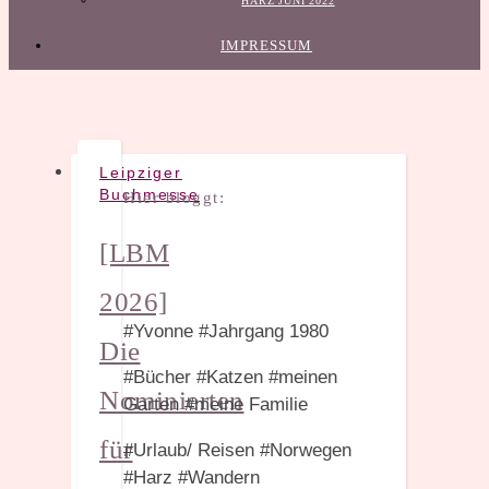
HARZ JUNI 2022
IMPRESSUM
Leipziger
Buchmesse
Hier bloggt:
[LBM
2026]
#Yvonne #Jahrgang 1980
Die
#Bücher #Katzen #meinen
Nominierten
Garten #meine Familie
für
#Urlaub/ Reisen #Norwegen
#Harz #Wandern