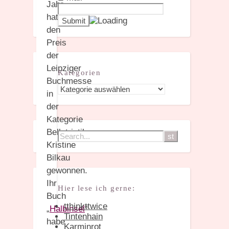
Jahr
hat
den
Preis
der
Leipziger
Kategorien
Buchmesse
Kategorien
in
der
Kategorie
Belletristik
Kristine
Bilkau
gewonnen.
Ihr
Hier lese ich gerne:
Buch
tthinkttwice
„
Halbinsel
“
Tintenhain
habe
Karminrot