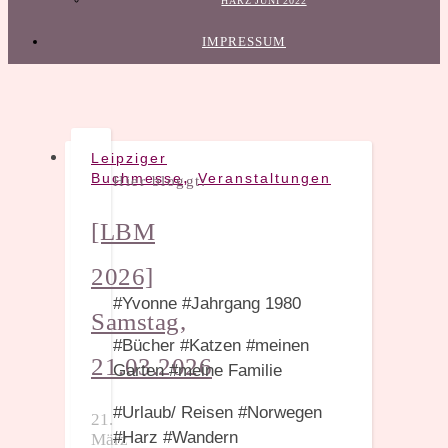
HARZ JUNI 2022
IMPRESSUM
Leipziger
,
Buchmesse
Veranstaltungen
Hier bloggt:
[LBM
2026]
#Yvonne #Jahrgang 1980
Samstag,
#Bücher #Katzen #meinen
21.03.2026
Garten #meine Familie
#Urlaub/ Reisen #Norwegen
21.
#Harz #Wandern
März