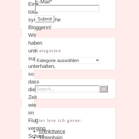
E-Mail*
Eine
total
sympathische
Bloggerin!
Wir
haben
uns
Kategorien
super
Kategorien
unterhalten,
so
dass
die
Zeit
wie
im
Flug
Hier lese ich gerne:
verging.
tthinkttwice
Schaut
Tintenhain