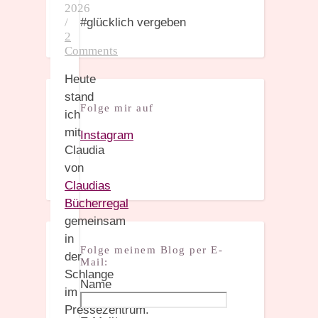
2026
/
#glücklich vergeben
2
Comments
Heute
stand
Folge mir auf
ich
mit
Instagram
Claudia
von
Claudias
Bücherregal
gemeinsam
in
Folge meinem Blog per E-
der
Mail:
Schlange
Name
im
Pressezentrum.