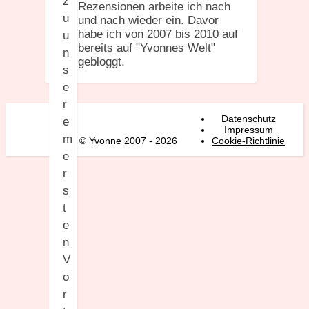
z
Rezensionen arbeite ich nach
u
und nach wieder ein. Davor
habe ich von 2007 bis 2010 auf
u
bereits auf "Yvonnes Welt"
n
gebloggt.
s
e
r
Datenschutz
e
Impressum
m
© Yvonne 2007 - 2026
Cookie-Richtlinie
e
r
s
t
e
n
V
o
r