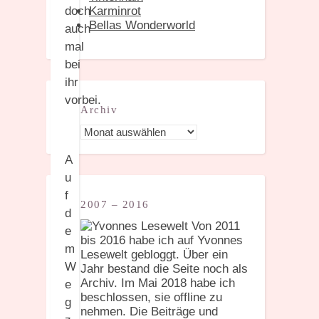
doch
Karminrot
Bellas Wonderworld
auch
mal
bei
ihr
vorbei.
Archiv
Archiv
A
u
f
2007 – 2016
d
Von 2011
e
bis 2016 habe ich auf Yvonnes
m
Lesewelt gebloggt. Über ein
W
Jahr bestand die Seite noch als
Archiv. Im Mai 2018 habe ich
e
beschlossen, sie offline zu
g
nehmen. Die Beiträge und