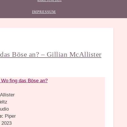
HARZ JUNI 2022
IMPRESSUM
das Böse an? – Gillian McAllister
 Wo fing das Böse an?
Allister
eltz
udio
e:
Piper
:
2023